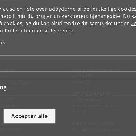
or at se en liste over udbyderne af de forskellige cooki
 mobil, når du bruger universitetets hjemmeside. Du k
slå cookies, og du kan altid ændre dit samtykke under
Co
 finder i bunden af hver side.
tik
NTAKT
FOR STUDERENDE OG
ANSATTE
d vej
KUnet
d en medarbejder
ing
takt KU
JOB OG KARRIERE
RVICES
Ledige stillinger
Jobbank for studerende
sseservice
Alumne
ignguide
Acceptér alle
chandise
NØDSITUATIONER
support
 leverandører
KU's sikkerhedsberedskab