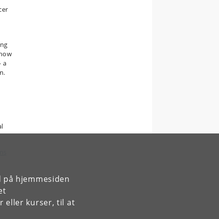
cer
ing
 how
— a
m.
al
ens
rd på hjemmesiden
et
ller kurser, til at