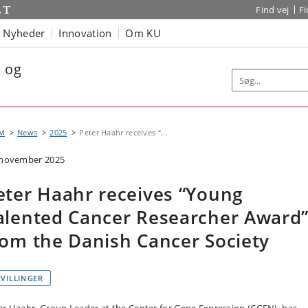
Find vej
F
Nyheder
Innovation
Om KU
r og
M
News
2025
Peter Haahr receives “...
 november 2025
eter Haahr receives “Young
alented Cancer Researcher Award
rom the Danish Cancer Society
EVILLINGER