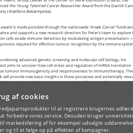
er Haahr, Group Leader at the Center for Gene Expression (CGEN), has
eived the
Young Talented Cancer Researcher Award
from the Danish Can
ety (
Kræftens Bekæmpelse
).
 award is made possible through the nationwide '
Knæk Cancer'
fundrais
tiative and supports a new research direction for Peter’s team to explore
cer cells evade immune detection by modulating antigen presentation 
 process required for effective tumour recognition by the immune syste
combining advanced genetic screening and molecular cell biology, his
ject aims to uncover how cell stress and regulation of mRNA translation
pe tumour immunogenicity and responsiveness to immunotherapy. The
k will provide new basic insights in these processes and potentially reve
el strategies to enhance immune recognition of cancer cells.
 vi hjælpe immunforsvaret med bedre at genkende kræftceller? | Kræft
rug af cookies
æmpelse
tredjepartsprodukter til at registrere brugernes adfæ
mner
e at forbedre vores service. Desuden bruger universitet
il markedsføring af for eksempel udvalgte uddannelser e
r og til at følge op på effekten af kampagner.
EVILLINGER