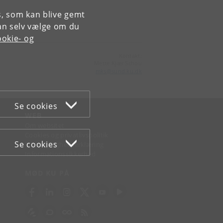
es, som kan blive gemt
an selv vælge om du
okie- og
Kontakt:
Mette Kjær Schou
mks
@
sund
.
ku
.
dk
Se cookies
WEB
Om websitet
Cookies og privatlivspolitik
Se cookies
Tilgængelighedserklæring
Informationssikkerhed
MØD KU PÅ