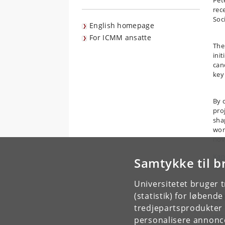
Pet
rec
Soci
English homepage
For ICMM ansatte
The
ini
can
key
By 
pro
sha
wor
nov
Kan
Samtykke til b
Bek
Universitetet bruger 
E
(statistik) for løbend
tredjepartsprodukter t
personalisere annonce
B