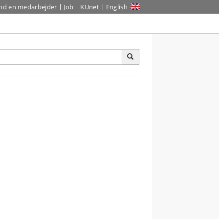
ind en medarbejder
Job
KUnet
English
”