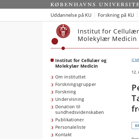
Start
Uddannelse på KU
Forskning på KU
Institut for Cellulæ
Molekylær Medicin
Institut for Cellulær og
ICM
Molekylær Medicin
12.
Om instituttet
Forskningsgrupper
P
Forskning
T
Undervisning
f
Donation til
sundhedsvidenskaben
Publikationer
B
Personaleliste
Kontakt