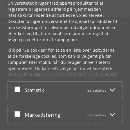
Mette Kjær Schou
Universitetet bruger tredjepartsprodukter til at
mks
@
sund
.
ku
.
dk
registrere brugernes adfærd på hjemmesiden
(statistik) for løbende at forbedre vores service.
Desuden bruger universitetet tredjepartsprodukter til
KØBENHAVNS UNIVERSITET
markedsføring af for eksempel udvalgte uddannelser
eller kurser, til at personalisere annoncer og til at
KONTAKT
følge op på effekten af kampagner.
SERVICES
Klik på "Se cookies" for at se en liste over udbyderne
af de forskellige cookies, som kan blive gemt på din
FOR STUDERENDE OG ANSATTE
computer eller mobil, når du bruger universitetets
hjemmeside. Du kan selv vælge om du vil acceptere
JOB OG KARRIERE
eller afslå cookies, og du kan altid ændre dit samtykke
under
Cookie- og privatlivspolitik
som du finder i
NØDSITUATIONER
bunden af hver side.
Acceptér eller afslå
Statistik
Se cookies
Googles privatlivspolitik
WEB
MØD KU PÅ
Acceptér eller afslå
Markedsføring
Se cookies