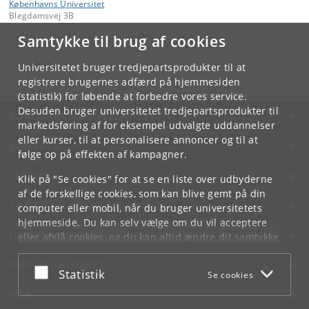
Københavns Universitet
Blegdamsvej 3B
DK - 2200 København N
Samtykke til brug af cookies
Kontakt:
Mette Kjær Schou
Universitetet bruger tredjepartsprodukter til at
mks
@
sund
.
ku
.
dk
registrere brugernes adfærd på hjemmesiden
(statistik) for løbende at forbedre vores service.
Desuden bruger universitetet tredjepartsprodukter til
KØBENHAVNS UNIVERSITET
markedsføring af for eksempel udvalgte uddannelser
eller kurser, til at personalisere annoncer og til at
KONTAKT
følge op på effekten af kampagner.
SERVICES
Klik på "Se cookies" for at se en liste over udbyderne
af de forskellige cookies, som kan blive gemt på din
FOR STUDERENDE OG ANSATTE
computer eller mobil, når du bruger universitetets
hjemmeside. Du kan selv vælge om du vil acceptere
JOB OG KARRIERE
eller afslå cookies, og du kan altid ændre dit samtykke
under
Cookie- og privatlivspolitik
som du finder i
NØDSITUATIONER
bunden af hver side.
Acceptér eller afslå
Statistik
Se cookies
Googles privatlivspolitik
WEB